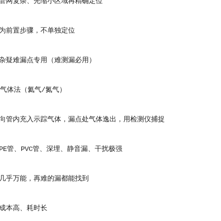
网复杂、先缩小区域再精确定位
前置步骤，不单独定位
疑难漏点专用（难测漏必用）
气体法（氦气/氮气）
管内充入示踪气体，漏点处气体逸出，用检测仪捕捉
管、PVC管、深埋、静音漏、干扰极强
乎万能，再难的漏都能找到
本高、耗时长