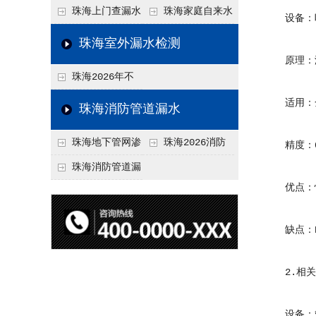
水检测技术与价格关
水检测与维修价格20
珠海上门查漏水
珠海家庭自来水
设备：听
联2026，不同方法收
26，老旧管道改造方
vs 自行检测：2026
管漏水检测全攻略：
珠海室外漏水检测
费差异
案参考
年成本与效果对比分
价格、方法、避坑要
原理：漏
珠海2026年不
析
点2026
同城市上门查漏水价
适用：金
珠海消防管道漏水
格差异分析，地域报
珠海地下管网渗
珠海2026消防
精度：0
价参考
漏检测
管道漏水检测与维修
珠海消防管道漏
优点：快
一体化服务价格，工
水检测价格揭秘202
程类项目报价
6，工程类检测收费
缺点：P
标准详解
2.相关
设备：管