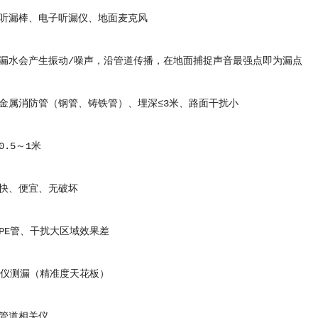
漏棒、电子听漏仪、地面麦克风
水会产生振动/噪声，沿管道传播，在地面捕捉声音最强点即为漏点
属消防管（钢管、铸铁管）、埋深≤3米、路面干扰小
.5～1米
、便宜、无破坏
E管、干扰大区域效果差
仪测漏（精准度天花板）
道相关仪