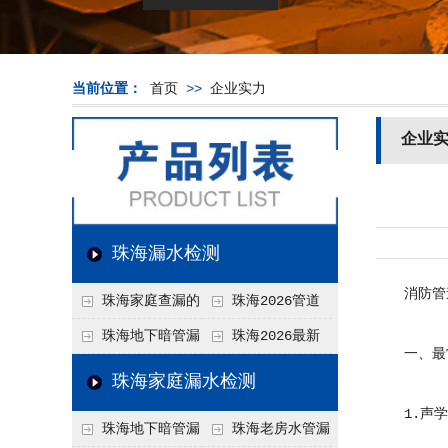
当前位置：
首页
>>
企业实力
企业
珠海漏水检测
消防管道
珠海家庭查漏的
珠海2026管道
实用小技巧
漏水维修价格表，按
珠海地下暗管漏
珠海2026最新
一、最常
材质、漏点类型精准
水检测价格高？2026
上门漏水检测价格
珠海家庭漏水检测
报价
年收费构成与省钱技
表，家庭/商用全品
1.声学
珠海地下暗管漏
珠海老房水管漏
巧
类报价一览