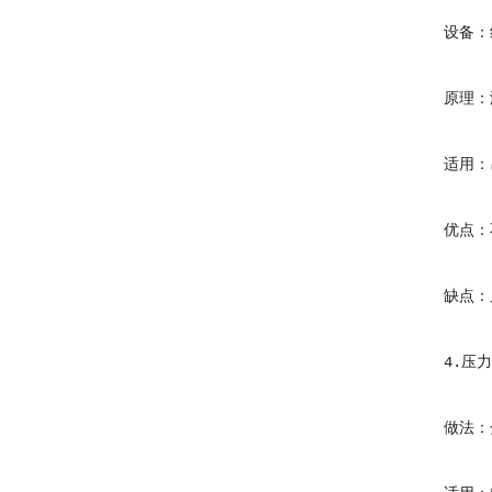
设备：红
原理：漏
适用：吊
优点：不
缺点：只
4.压力
做法：分