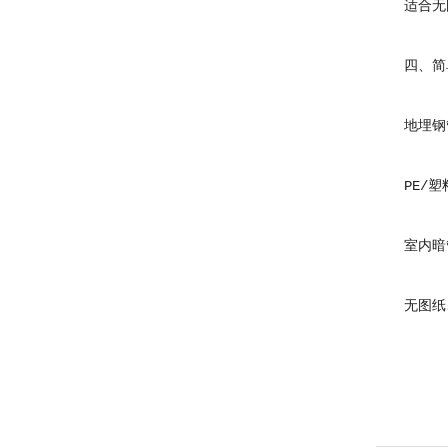
适合无图
四、简单
地埋钢管
PE/塑
室内暗管
无图纸、