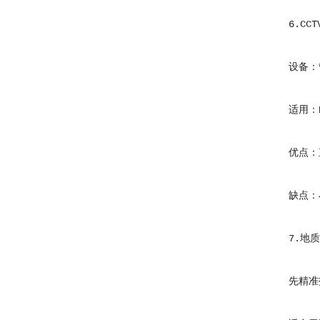
6.CCT
设备：管
适用：DN
优点：直
缺点：小
7.地质
先精准找