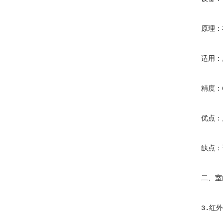
原理：在
适用：所
精度：0.
优点：几
缺点：设
二、室内
3.红外