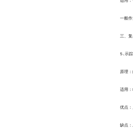
适用：管
一般作为
三、复杂
5.示踪
原理：向
适用：PE
优点：几
缺点：成