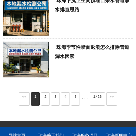
珠海下沉卫生间预埋自来水管道渗
水排查思路
珠海季节性墙面返潮怎么排除管道
漏水因素
<<
1
2
3
4
5
1/26
>>
···
网站首页
珠海关于我们
珠海服务项目
珠海新闻中心