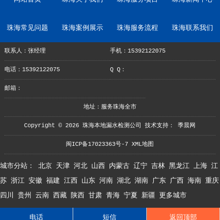
珠海常见问题
珠海案例展示
珠海服务流程
珠海联系我们
联系人：张经理
手机：15392122075
电话：15392122075
Q Q：
邮箱：
地址：服务珠海全市
Copyright © 2026 珠海本地漏水检测公司 技术支持：
季晨网
闽ICP备17023363号-7
XML地图
城市分站：
北京
天津
河北
山西
内蒙古
辽宁
吉林
黑龙江
上海
江
苏
浙江
安徽
福建
江西
山东
河南
湖北
湖南
广东
广西
海南
重庆
四川
贵州
云南
西藏
陕西
甘肃
青海
宁夏
新疆
更多城市
电话
短信
返回顶部